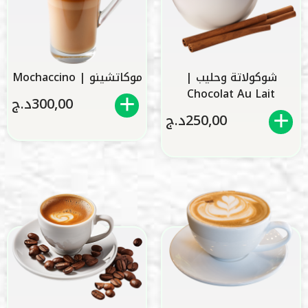
شوكولاتة وحليب |
موكاتشينو | Mochaccino
Chocolat Au Lait
300,00
د.ج
250,00
د.ج