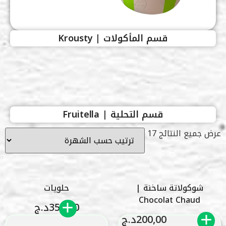
قسم المأكولات | Krousty
قسم التحلية | Fruitella
عرض جميع النتائج 17
شوكولاتة ساخنة |
حلويات
Chocolat Chaud
350,00
د.ج
200,00
د.ج