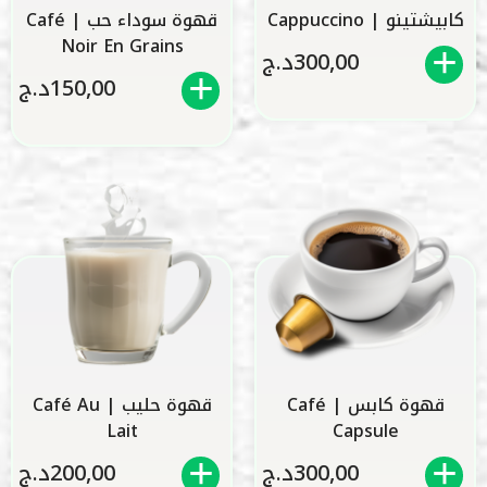
كابيشتينو | Cappuccino
قهوة سوداء حب | Café
Noir En Grains
300,00
د.ج
150,00
د.ج
قهوة كابس | Café
قهوة حليب | Café Au
Lait
Capsule
300,00
د.ج
200,00
د.ج