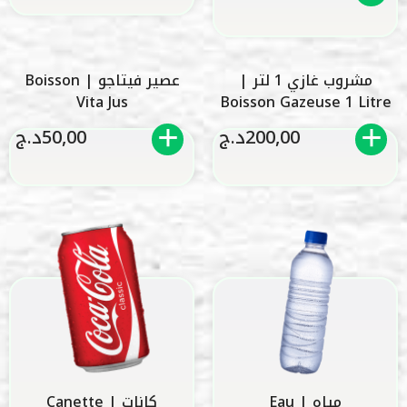
مشروب غازي 1 لتر |
عصير فيتاجو | Boisson
Vita Jus
Boisson Gazeuse 1 Litre
200,00
د.ج
50,00
د.ج
مياه | Eau
كانات | Canette