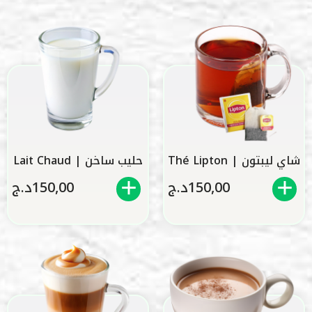
شاي ليبتون | Thé Lipton
حليب ساخن | Lait Chaud
150,00
د.ج
150,00
د.ج