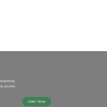
 euismod,
na primis
Oder Now