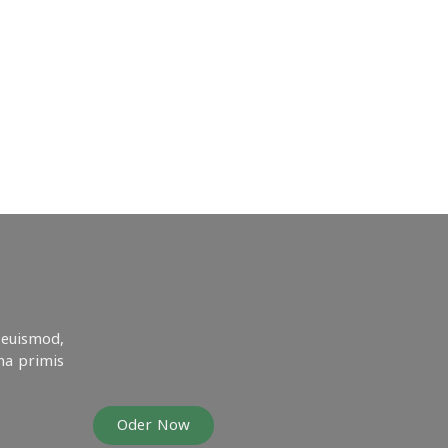
 euismod,
na primis
Oder Now