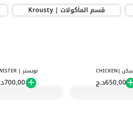
قسم المأكولات | Krousty
ن |CHICKEN
تويستر | TWISTER
650,00
د.ج
700,00
د.