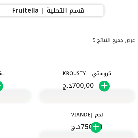
قسم التحلية | Fruitella
عرض جميع النتائج 5
كروستي | KROUSTY
تشيك
700,00
د.ج
لحم |VIANDE
750,00
د.ج