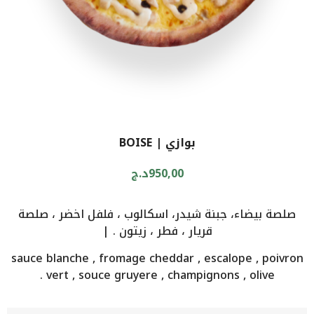
بوازي | BOISE
950,00
د.ج
صلصة بيضاء، جبنة شيدر، اسكالوب ، فلفل اخضر ، صلصة
قريار ، فطر ، زيتون . |
sauce blanche , fromage cheddar , escalope , poivron
vert , souce gruyere , champignons , olive .