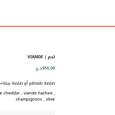
لحم | VIANDE
950,00
د.ج
صلصة طماطم أو صلصة بيضاء، جب
 cheddar , viande hachee ,
champignons , olive