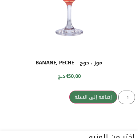
موز ، خوخ | BANANE, PECHE
450,00
د.ج
إضافة إلى السلة
اختر من المنيو